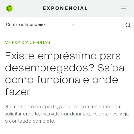
Controle financeiro
Home
Me explica Creditas
Realizando sonhos
ME EXPLICA CREDITAS
Existe empréstimo para
Saia do Vermelho
desempregados? Saiba
Me explica Creditas
como funciona e onde
fazer
Tudo sobre Crédito
Meu negócio
No momento de aperto, pode ser comum pensar em
solicitar crédito, mas vale ponderar alguns detalhes. Veja
o conteúdo completo.