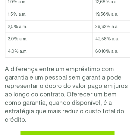
1,0% a.m.
12,68% a.a.
1,5% a.m.
19,56% a.a.
2,0% a.m.
26,82% a.a.
3,0% a.m.
42,58% a.a.
4,0% a.m.
60,10% a.a.
A diferença entre um empréstimo com
garantia e um pessoal sem garantia pode
representar o dobro do valor pago em juros
ao longo do contrato. Oferecer um bem
como garantia, quando disponível, é a
estratégia que mais reduz o custo total do
crédito.