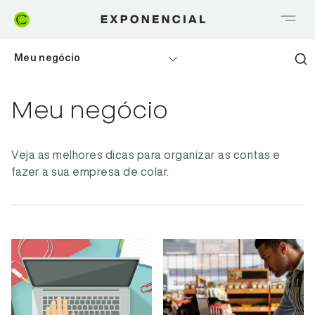
Meu negócio
Home
Meu negócio
Controle financeiro
Meu negócio
Realizando sonhos
Veja as melhores dicas para organizar as contas e
fazer a sua empresa de colar.
Saia do Vermelho
Me explica Creditas
Tudo sobre Crédito