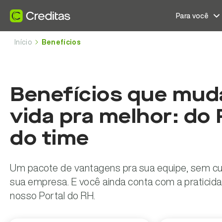
Para você
Início
Benefícios
Parceiros
Ainda não é parceiro?
Benefícios Flexíveis
Sobre
Outros canais
M
Empréstimos
Financiame
Portal do parceiro
Seja parceiro
Benefícios corporativos
Quem somos
Tech Blog
Empréstimo com garantia de veículo
Financiame
Benefícios que mud
Documentações de API
Empréstimo consignado
Relação com investidores
Blog Exponencial
Empréstimo com garantia de imóvel
Financiame
vida pra melhor: do 
Antecipação de salário
Segurança
Blog Minuto
Empréstimo consignado privado
do time
Cartão de benefícios flexíveis
Trabalhe conosco
Blog RH Estratégico
Educação financeira
Baixe o app
Um pacote de vantagens pra sua equipe, sem cu
sua empresa. E você ainda conta com a praticid
nosso Portal do RH.