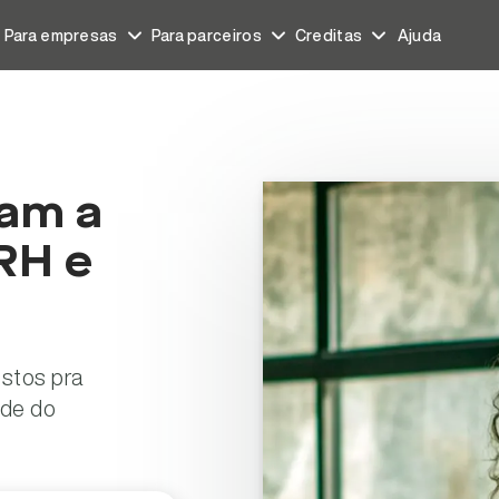
Para empresas
Para parceiros
Creditas
Ajuda
ais
nto
Seguros
Español
nto de carro
Seguro auto
am a
nto de imóvel
Seguro residencial
RH e
Seguro de vida
Seguro viagem
Seguro de celular
stos pra
Garantia locatícia
ade do