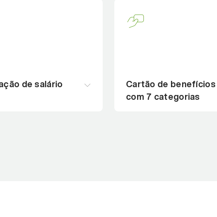
ação de salário
Cartão de benefícios
com 7 categorias
até 40% do salário das
VA, VR e outros benefíci
colaboradoras, sem juros
só cartão, com custo zer
actar o fluxo de caixa da
bandeira Mastercard.
o benefício
Conheça o benefício