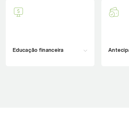
Educação financeira
Antecip
Programa que melhora a forma
Antecipe 
como seu time se relaciona com o
pessoas 
dinheiro.
e sem imp
empresa.
Conheça o benefício
Conheça 