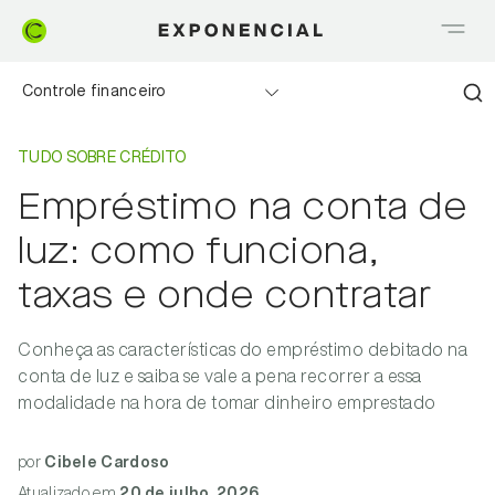
Controle financeiro
Home
Tudo sobre Crédito
Realizando sonhos
TUDO SOBRE CRÉDITO
Empréstimo na conta de
Saia do Vermelho
luz: como funciona,
Me explica Creditas
taxas e onde contratar
Tudo sobre Crédito
Conheça as características do empréstimo debitado na
conta de luz e saiba se vale a pena recorrer a essa
Meu negócio
modalidade na hora de tomar dinheiro emprestado
por
Cibele Cardoso
Atualizado
em
20 de julho, 2026