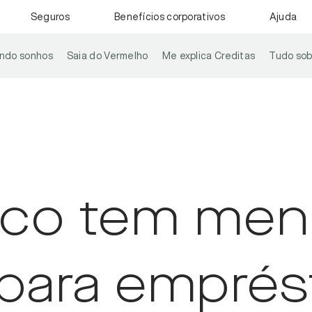
Seguros
Benefícios corporativos
Ajuda
ando sonhos
Saia do Vermelho
Me explica Creditas
Tudo sob
nco tem meno
 para empré