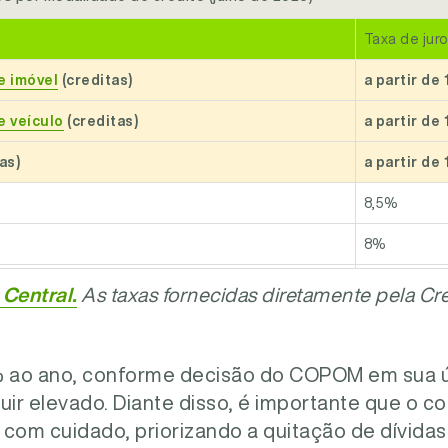
Taxa de jur
e imóvel
(creditas)
a partir de
e veículo
(creditas)
a partir de
as)
a partir de
8,5%
8%
3,4%
Central.
As taxas fornecidas diretamente pela Cre
2,2%
1,8%
% ao ano, conforme decisão do COPOM em sua úl
uir elevado. Diante disso, é importante que o c
o
14,7%
o com cuidado, priorizando a quitação de dívidas