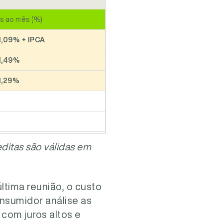
os ao mês (%)
 1,09% + IPCA
 1,49%
 1,29%
ditas são válidas em
tima reunião, o custo
onsumidor análise as
 com juros altos e