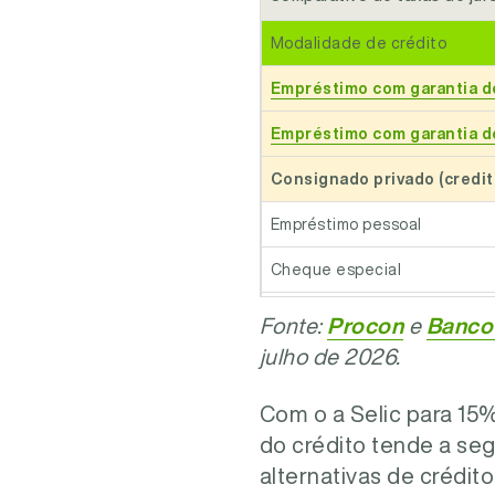
Modalidade de crédito
Empréstimo com garantia d
Empréstimo com garantia d
Consignado privado (credit
Empréstimo pessoal
Cheque especial
Consignado privado
Fonte:
Procon
e
Banco 
julho de 2026.
Consignado público
Consignado INSS
Com o a Selic para 15
do crédito tende a seg
Rotativo do cartão de crédit
alternativas de crédit