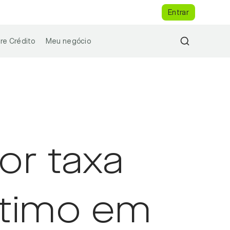
Entrar
re Crédito
Meu negócio
r taxa
stimo em