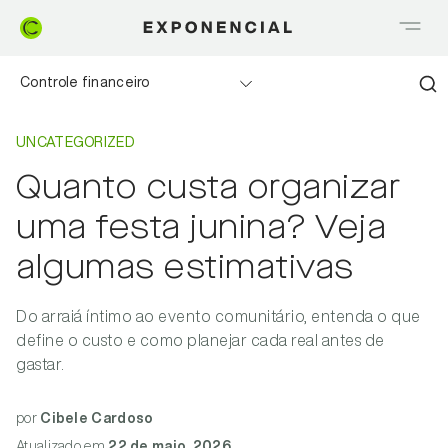
Controle financeiro
Home
Uncategorized
Realizando sonhos
UNCATEGORIZED
Quanto custa organizar
Saia do Vermelho
uma festa junina? Veja
Me explica Creditas
algumas estimativas
Tudo sobre Crédito
Do arraiá íntimo ao evento comunitário, entenda o que
define o custo e como planejar cada real antes de
Meu negócio
gastar.
por
Cibele Cardoso
Atualizado
em
22 de maio, 2026