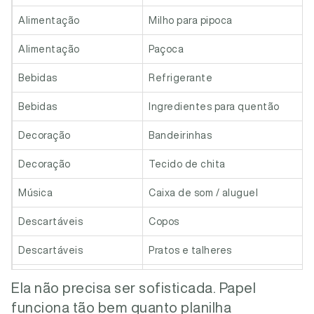
Alimentação
Milho para pipoca
Alimentação
Paçoca
Bebidas
Refrigerante
Bebidas
Ingredientes para quentão
Decoração
Bandeirinhas
Decoração
Tecido de chita
Música
Caixa de som / aluguel
Descartáveis
Copos
Descartáveis
Pratos e talheres
Limpeza
Sacos de lixo e limpeza
Ela não precisa ser sofisticada. Papel
funciona tão bem quanto planilha
Total estimado