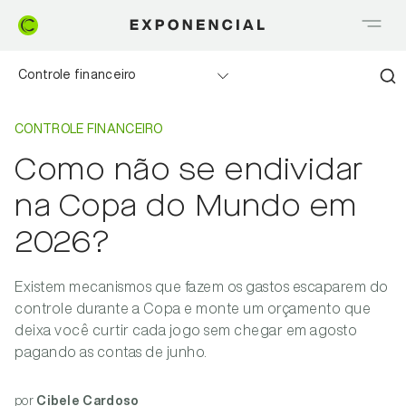
Controle financeiro
Home
Controle Financeiro
Realizando sonhos
CONTROLE FINANCEIRO
Como não se endividar
Saia do Vermelho
na Copa do Mundo em
Me explica Creditas
2026?
Tudo sobre Crédito
Existem mecanismos que fazem os gastos escaparem do
controle durante a Copa e monte um orçamento que
Meu negócio
deixa você curtir cada jogo sem chegar em agosto
pagando as contas de junho.
por
Cibele Cardoso