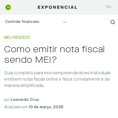
Controle financeiro
Home
Meu negócio
Realizando sonhos
MEU NEGÓCIO
Como emitir nota fiscal
Saia do Vermelho
sendo MEI?
Me explica Creditas
Guia completo para microempreendedores individuais
Tudo sobre Crédito
emitirem notas fiscais online e física corretamente e de
maneira simplificada.
Meu negócio
por
Leonardo Cruz
Atualizado
em
10 de março, 2026