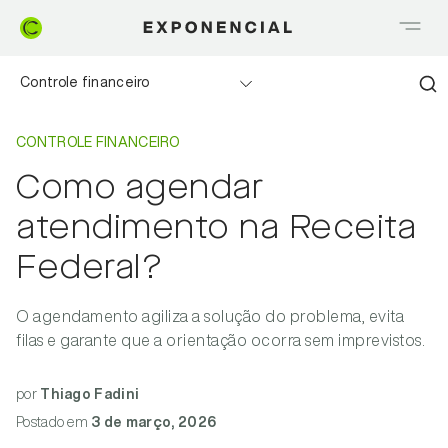
Controle financeiro
Home
Controle Financeiro
Realizando sonhos
CONTROLE FINANCEIRO
Como agendar
Saia do Vermelho
atendimento na Receita
Me explica Creditas
Federal?
Tudo sobre Crédito
O agendamento agiliza a solução do problema, evita
filas e garante que a orientação ocorra sem imprevistos.
Meu negócio
por
Thiago Fadini
Postado
em
3 de março, 2026