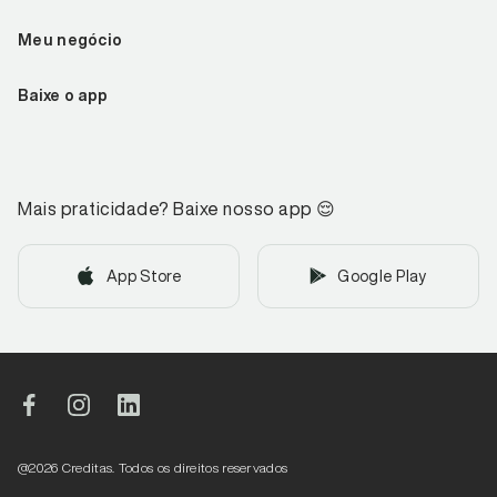
Meu negócio
Baixe o app
Mais praticidade? Baixe nosso app
😌
App Store
Google Play
@
2026
Creditas. Todos os direitos reservados