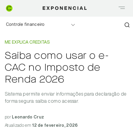
Controle financeiro
Home
Me explica Creditas
Realizando sonhos
ME EXPLICA CREDITAS
Saiba como usar o e-
Saia do Vermelho
CAC no Imposto de
Me explica Creditas
Renda 2026
Tudo sobre Crédito
Sistema permite enviar informações para declaração de
forma segura: saiba como acessar.
Meu negócio
por
Leonardo Cruz
Atualizado
em
12 de fevereiro, 2026