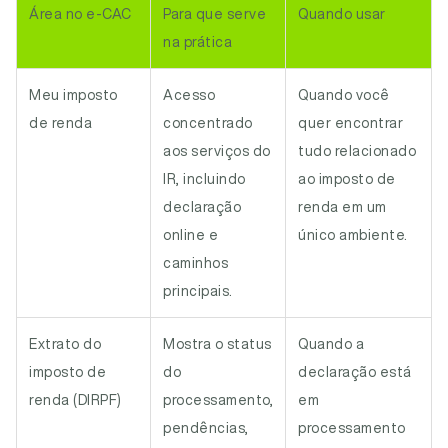
Área no e-CAC
Para que serve
Quando usar
na prática
Meu imposto
Acesso
Quando você
de renda
concentrado
quer encontrar
aos serviços do
tudo relacionado
IR, incluindo
ao imposto de
declaração
renda em um
online e
único ambiente.
caminhos
principais.
Extrato do
Mostra o status
Quando a
imposto de
do
declaração está
renda (DIRPF)
processamento,
em
pendências,
processamento