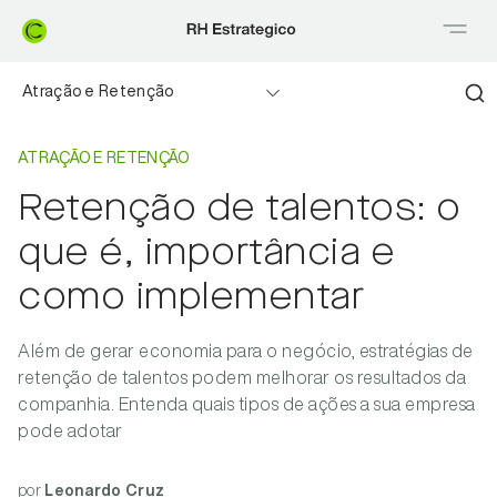
Atração e Retenção
Home
Atração e retenção
Benefícios flexíveis
ATRAÇÃO E RETENÇÃO
Retenção de talentos: o
Employer branding
que é, importância e
Educação financeira
como implementar
Departamento pessoal
Além de gerar economia para o negócio, estratégias de
retenção de talentos podem melhorar os resultados da
Na mídia
companhia. Entenda quais tipos de ações a sua empresa
pode adotar
por
Leonardo Cruz