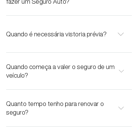
fazer um Seguro Auto?
terceiros, APP (acidente de passageiros), com
rastreador, bloqueador ou localizador.
Tenha em mãos:
Quando é necessária vistoria prévia?
CRLV (documento do veículo)
CPF
Última apólice (se for renovação), onde
Quando começa a valer o seguro de um
A vistoria é exigida por algumas seguradoras
constam informações como bônus,
para verificar a existência e o estado do veículo
seguradora anterior e vigência.
veículo?
antes de validar o seguro. Ela também verifica
se a documentação está correta e ajuda a
avaliar o risco de aceitação.
Quanto tempo tenho para renovar o
O seguro entra em vigor às 0h da data indicada
na apólice. Em alguns casos, é necessário
seguro?
realizar vistoria prévia antes da cobertura
começar.