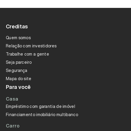
Quando a vigência estiver perto do fim, é
preciso renovar para manter a proteção. A
Creditas Seguros
entra em contato com os
clientes cerca de 15 a 30 dias antes do fim do
Creditas
contrato para iniciar a renovação da apólice.
Quem somos
Relação com investidores
Trabalhe com a gente
Seja parceiro
Segurança
Mapa do site
Para você
Casa
Empréstimo com garantia de imóvel
Financiamento imobiliário multibanco
Carro