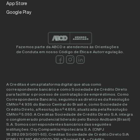
App Store
Google Play
Fazemos parte da ABCD e atendemos às Orientações
de Conduta em nosso Código de Ética e Autorregulação.
A Creditas é uma plataforma digital que atua como
correspondente bancário e como Sociedade de Crédito Direto
para facilitar o processo de contratação de empréstimos. Como
Correspondente Bancário, seguimos as diretrizes da Resolução
CMN nº 4.935 do Banco Central do Brasil e, como Sociedade de
Crédito Direto, a Resolução nº 4.656, atualizada pela Resolução
CMN nº 5.050. A Creditas Sociedade de Crédito Direto S.A. integra
o conglomerado prudencial liderado pelo Banco Andbank (Brasil)
S.A. Somos correspondentes bancários das seguintes
instituições: Oxy Companhia Hipotecária S.A. (CNPJ
18.282.093/0001-50), Creditas Sociedade de Crédito Direto S/A
(CNPJ 32.997.490/0001-39) e Socinal S.A. – Crédito,