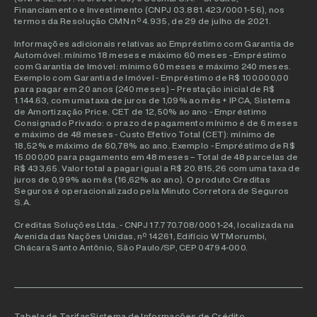
Financiamento e Investimento (CNPJ 03.881.423/0001-56), nos
termos da Resolução CMN nº 4.935, de 29 de julho de 2021.
Informações adicionais relativas ao Empréstimo com Garantia de
Automóvel: mínimo 18 meses e máximo 60 meses - Empréstimo
com Garantia de Imóvel: mínimo 60 meses e máximo 240 meses.
Exemplo com Garantia de Imóvel - Empréstimo de R$ 100.000,00
para pagar em 20 anos (240 meses) – Prestação inicial de R$
1.144.63, com uma taxa de juros de 1,09% ao mês + IPCA, Sistema
de Amortização Price. CET de 12,50% ao ano - Empréstimo
Consignado Privado: o prazo de pagamento mínimo é de 6 meses
e máximo de 48 meses - Custo Efetivo Total (CET): mínimo de
18,52% e máximo de 60,78% ao ano. Exemplo - Empréstimo de R$
15.000,00 para pagamento em 48 meses – Total de 48 parcelas de
R$ 433,65. Valor total a pagar igual a R$ 20.815,26 com uma taxa de
juros de 0,99% ao mês (16,62% ao ano). O produto Creditas
Seguros é operacionalizado pela Minuto Corretora de Seguros
S.A.
Creditas Soluções Ltda. - CNPJ 17.770.708/0001-24, localizada na
Avenida das Nações Unidas, nº 14261, Edifício WTMorumbi,
Chácara Santo Antônio, São Paulo/SP, CEP 04794-000.
Tabela de Tarifas
Sistema de Informações de Crédito