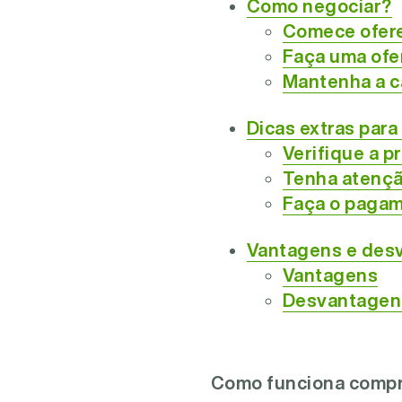
Como negociar?
Comece ofere
Faça uma ofer
Mantenha a c
Dicas extras para
Verifique a p
Tenha atençã
Faça o paga
Vantagens e desv
Vantagens
Desvantagen
Como funciona compra