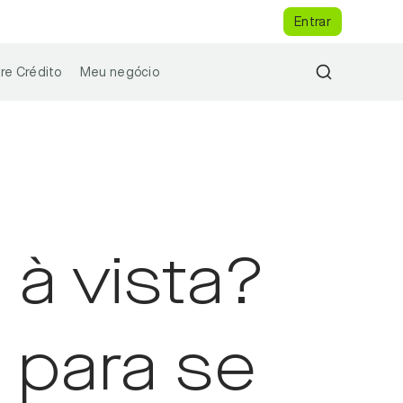
Entrar
re Crédito
Meu negócio
 à vista?
 para se