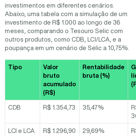
investimentos em diferentes cenários.
Abaixo, uma tabela com a simulação de um
investimento de R$ 1.000 ao longo de 36
meses, comparando o Tesouro Selic com
outros produtos, como CDB, LCI/LCA, e a
poupança em um cenário de Selic a 10,75%.
Tipo
Valor
Rentabilidade
G
bruto
bruta (%)
l
acumulado
(
(R$)
CDB
R$ 1.354,73
35,47%
R
3
LCI e LCA
R$ 1.296,90
29,69%
R