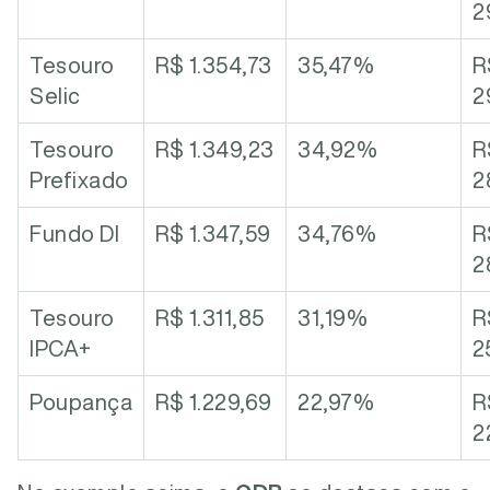
2
Tesouro
R$ 1.354,73
35,47%
R
Selic
2
Tesouro
R$ 1.349,23
34,92%
R
Prefixado
2
Fundo DI
R$ 1.347,59
34,76%
R
2
Tesouro
R$ 1.311,85
31,19%
R
IPCA+
2
Poupança
R$ 1.229,69
22,97%
R
2