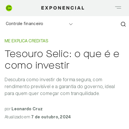
Controle financeiro
Home
Me explica Creditas
Realizando sonhos
ME EXPLICA CREDITAS
Tesouro Selic: o que é e
Saia do Vermelho
como investir
Me explica Creditas
Descubra como investir de forma segura, com
Tudo sobre Crédito
rendimento previsível e a garantia do governo, ideal
para quem quer começar com tranquilidade.
Meu negócio
por
Leonardo Cruz
Atualizado
em
7 de outubro, 2024