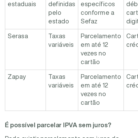
estaduais
definidas
específicos
débi
pelo
conforme a
cart
estado
Sefaz
digi
Serasa
Taxas
Parcelamento
Car
variáveis
em até 12
créd
vezes no
cartão
Zapay
Taxas
Parcelamento
Car
variáveis
em até 12
créd
vezes no
cartão
É possível parcelar IPVA sem juros?