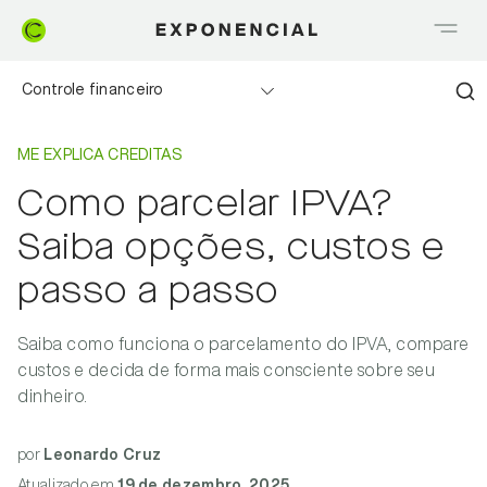
Controle financeiro
Home
Me explica Creditas
Realizando sonhos
ME EXPLICA CREDITAS
Como parcelar IPVA?
Saia do Vermelho
Saiba opções, custos e
Me explica Creditas
passo a passo
Tudo sobre Crédito
Saiba como funciona o parcelamento do IPVA, compare
custos e decida de forma mais consciente sobre seu
Meu negócio
dinheiro.
por
Leonardo Cruz
Atualizado
em
19 de dezembro, 2025