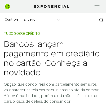
Controle financeiro
Home
Tudo sobre Crédito
Realizando sonhos
TUDO SOBRE CRÉDITO
Bancos lançam
Saia do Vermelho
pagamento em crediário
Me explica Creditas
no cartão. Conheça a
novidade
Tudo sobre Crédito
Meu negócio
Opção, que concorrerá com parcelamento sem juros,
vai aparecer na tela das maquininhas no ato da compra.
A ‘nova’ modalidade, porém, ainda não está muito clara
para órgãos de defesa do consumidor