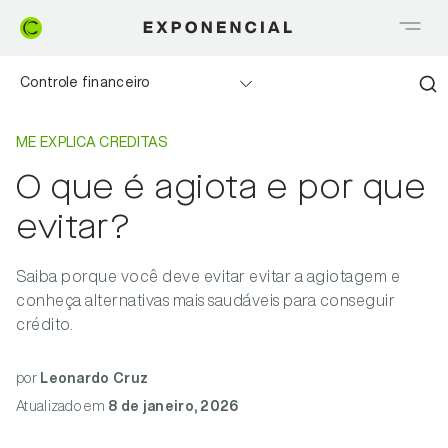
Controle financeiro
Home
Me explica Creditas
Realizando sonhos
ME EXPLICA CREDITAS
O que é agiota e por que
Saia do Vermelho
evitar?
Me explica Creditas
Saiba porque você deve evitar evitar a agiotagem e
Tudo sobre Crédito
conheça alternativas mais saudáveis para conseguir
crédito.
Meu negócio
por
Leonardo Cruz
Atualizado
em
8 de janeiro, 2026