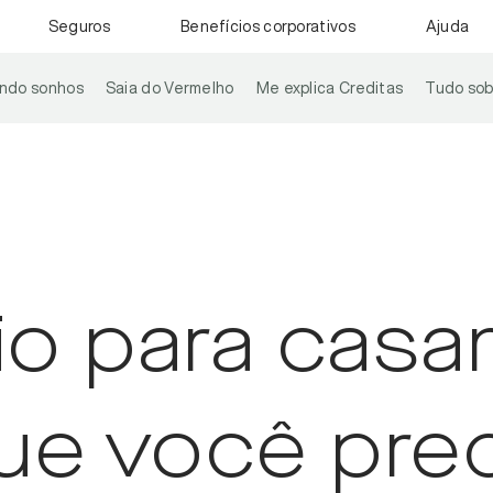
Seguros
Benefícios corporativos
Ajuda
ando sonhos
Saia do Vermelho
Me explica Creditas
Tudo sob
io para casa
ue você pre