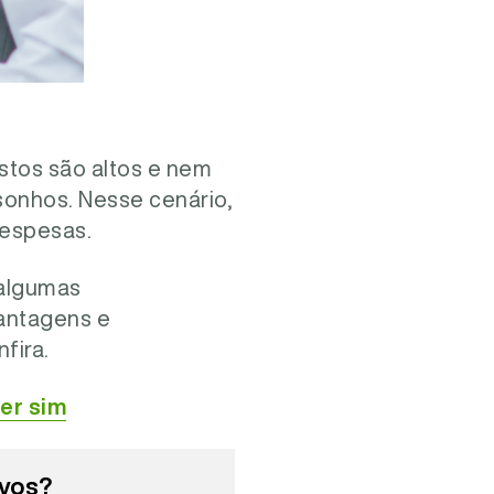
stos são altos e nem
 sonhos. Nesse cenário,
despesas.
 algumas
vantagens e
fira.
er sim
ivos?