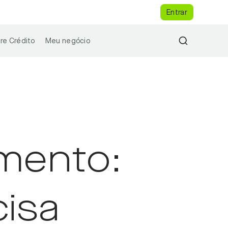
Entrar
re Crédito
Meu negócio
mento:
cisa