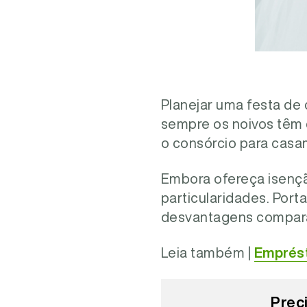
Planejar uma festa de
sempre os noivos têm c
o consórcio para cas
Embora ofereça isenção
particularidades. Port
desvantagens comparad
Leia também |
Emprést
Prec