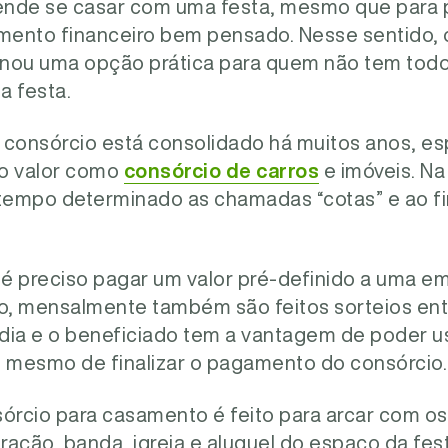
ende se casar com uma festa, mesmo que para 
amento financeiro bem pensado. Nesse sentido, 
nou uma opção prática para quem não tem todo o
a festa.
e consórcio está consolidado há muitos anos, e
to valor como
consórcio de carros
e imóveis. Na
tempo determinado as chamadas “cotas” e ao f
é preciso pagar um valor pré-definido a uma e
so, mensalmente também são feitos sorteios en
a e o beneficiado tem a vantagem de poder us
s mesmo de finalizar o pagamento do consórcio.
rcio para casamento é feito para arcar com os 
ração, banda, igreja e aluguel do espaço da fest