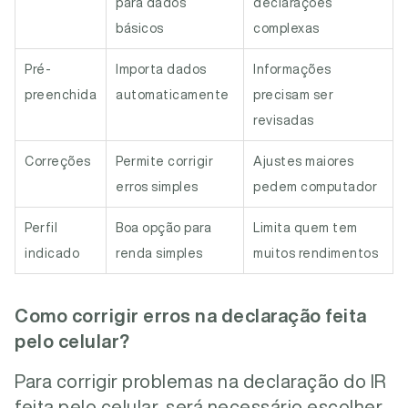
para dados
declarações
básicos
complexas
Pré-
Importa dados
Informações
preenchida
automaticamente
precisam ser
revisadas
Correções
Permite corrigir
Ajustes maiores
erros simples
pedem computador
Perfil
Boa opção para
Limita quem tem
indicado
renda simples
muitos rendimentos
Como corrigir erros na declaração feita
pelo celular?
Para corrigir problemas na declaração do IR
feita pelo celular, será necessário escolher