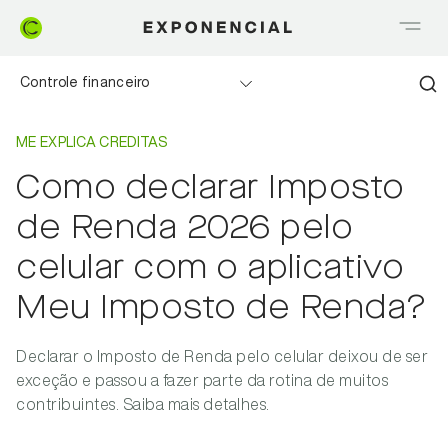
Controle financeiro
Home
Me explica Creditas
Realizando sonhos
ME EXPLICA CREDITAS
Como declarar Imposto
Saia do Vermelho
de Renda 2026 pelo
Me explica Creditas
celular com o aplicativo
Meu Imposto de Renda?
Tudo sobre Crédito
Meu negócio
Declarar o Imposto de Renda pelo celular deixou de ser
exceção e passou a fazer parte da rotina de muitos
contribuintes. Saiba mais detalhes.