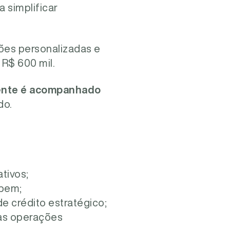
a simplificar
ões personalizadas e
 R$ 600 mil.
iente é acompanhado
do.
tivos;
 bem;
e crédito estratégico;
nas operações