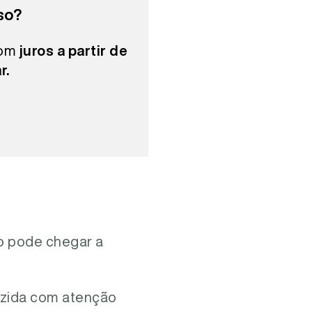
so?
com
juros a partir de
r.
so pode chegar a
duzida com atenção