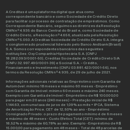
A Creditas é uma plataforma digital que atua como
correspondente bancário e como Sociedade de Crédito Direto
para facilitar o processo de contratação de empréstimos. Como
Correspondente Bancário, seguimos as diretrizes da Resolução
CMN nº 4.935 do Banco Central do Brasil e, como Sociedade de
Crédito Direto, a Resolução nº 4.656, atualizada pela Resolução
CMN nº 5.050. A Creditas Sociedade de Crédito Direto S.A. integra
o conglomerado prudencial liderado pelo Banco Andbank (Brasil)
S.A. Somos correspondentes bancários das seguintes
instituições: Oxy Companhia Hipotecária S.A. (CNPJ
18.282.093/0001-50), Creditas Sociedade de Crédito Direto S/A
(CNPJ 32.997.490/0001-39) e Socinal S.A. – Crédito,
Financiamento e Investimento (CNPJ 03.881.423/0001-56), nos
termos da Resolução CMN nº 4.935, de 29 de julho de 2021.
Informações adicionais relativas ao Empréstimo com Garantia de
Automóvel: mínimo 18 meses e máximo 60 meses - Empréstimo
com Garantia de Imóvel: mínimo 60 meses e máximo 240 meses.
Exemplo com Garantia de Imóvel - Empréstimo de R$ 100.000,00
para pagar em 20 anos (240 meses) – Prestação inicial de R$
1.144.63, com uma taxa de juros de 1,09% ao mês + IPCA, Sistema
de Amortização Price. CET de 12,50% ao ano - Empréstimo
Consignado Privado: o prazo de pagamento mínimo é de 6 meses
e máximo de 48 meses - Custo Efetivo Total (CET): mínimo de
18,52% e máximo de 60,78% ao ano. Exemplo - Empréstimo de R$
15.000,00 para pagamento em 48 meses – Total de 48 parcelas de