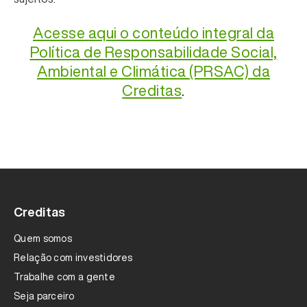
Acesse aqui o conteúdo integral da
Política de Responsabilidade Social,
Ambiental e Climática (PRSAC) da
Creditas
.
Creditas
Quem somos
Relação com investidores
Trabalhe com a gente
Seja parceiro