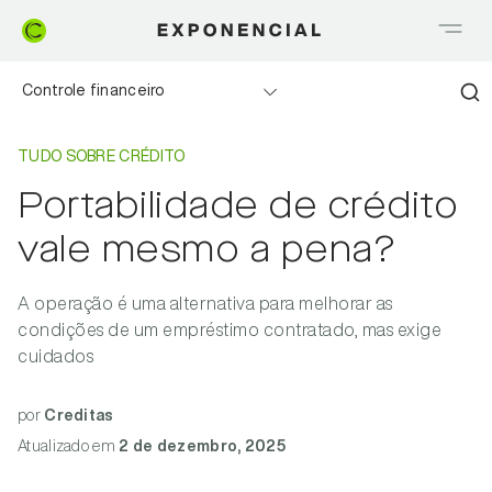
Controle financeiro
Home
Tudo sobre Crédito
Realizando sonhos
TUDO SOBRE CRÉDITO
Portabilidade de crédito
Saia do Vermelho
vale mesmo a pena?
Me explica Creditas
A operação é uma alternativa para melhorar as
Tudo sobre Crédito
condições de um empréstimo contratado, mas exige
cuidados
Meu negócio
por
Creditas
Atualizado
em
2 de dezembro, 2025