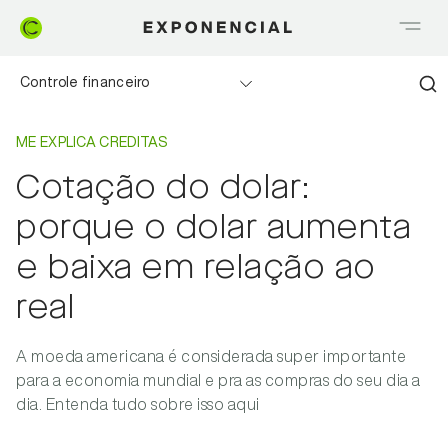
Controle financeiro
Home
Me explica Creditas
Realizando sonhos
ME EXPLICA CREDITAS
Cotação do dolar:
Saia do Vermelho
porque o dolar aumenta
Me explica Creditas
e baixa em relação ao
real
Tudo sobre Crédito
Meu negócio
A moeda americana é considerada super importante
para a economia mundial e pra as compras do seu dia a
dia. Entenda tudo sobre isso aqui