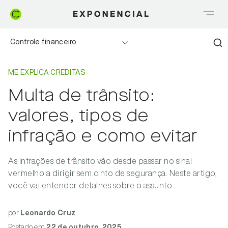
Controle financeiro
Home
Me explica Creditas
Realizando sonhos
ME EXPLICA CREDITAS
Multa de trânsito:
Saia do Vermelho
valores, tipos de
Me explica Creditas
infração e como evitar
Tudo sobre Crédito
As infrações de trânsito vão desde passar no sinal
vermelho a dirigir sem cinto de segurança. Neste artigo,
Meu negócio
você vai entender detalhes sobre o assunto.
por
Leonardo Cruz
Postado
em
22 de outubro, 2025