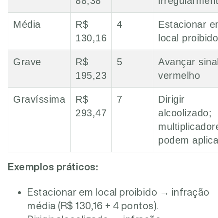
88,38
irregularmen
Média
R$
4
Estacionar 
130,16
local proibido
Grave
R$
5
Avançar sina
195,23
vermelho
Gravíssima
R$
7
Dirigir
293,47
alcoolizado;
multiplicador
podem aplica
Exemplos práticos:
Estacionar em local proibido → infração
média (R$ 130,16 + 4 pontos).