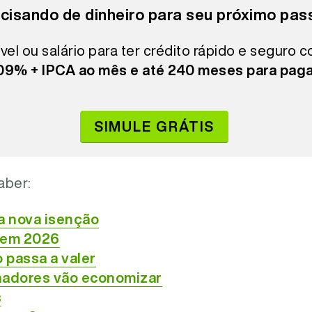
cisando de dinheiro para seu próximo pas
vel ou salário para ter crédito rápido e seguro 
,09% + IPCA ao mês e até 240 meses para paga
SIMULE GRÁTIS
aber:
a nova isenção
 em 2026
 passa a valer
hadores vão economizar
s