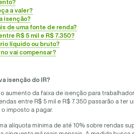
ento?
a a valer?
a isenção?
s de uma fonte de renda?
ntre R$ 5 mil e R$ 7.350?
rio líquido ou bruto?
no vai compensar?
a isenção do IR?
 é o aumento da faixa de isenção para trabalhad
 Rendas entre R$ 5 mil e R$ 7.350 passarão a ter
 o imposto a pagar.
ma alíquota mínima de até 10% sobre rendas sup
 a cinquenta mil reais mensais. A medida busca e