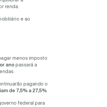
r renda.
biliário e ao
pagar menos imposto
or ano
passará a
rendas.
ntinuarão pagando o
riam de 7,5% a 27,5%
.
overno federal para