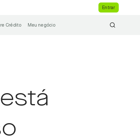
Entrar
re Crédito
Meu negócio
 está
so