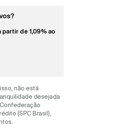
ivos?
a partir de 1,09% ao
isso, não está
ranquilidade desejada
a Confederação
édito (SPC Brasil),
ntos.