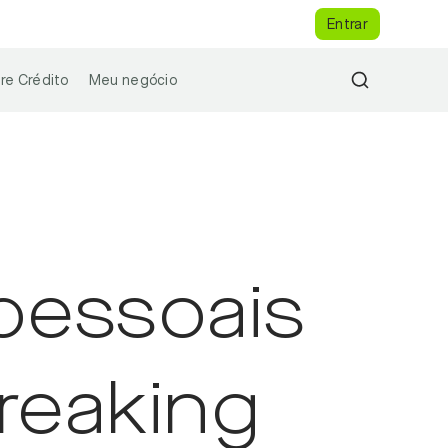
Entrar
re Crédito
Meu negócio
 pessoais
reaking