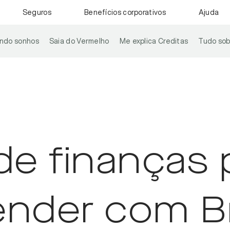
Seguros
Benefícios corporativos
Ajuda
ando sonhos
Saia do Vermelho
Me explica Creditas
Tudo sob
 de finanças
ender com B