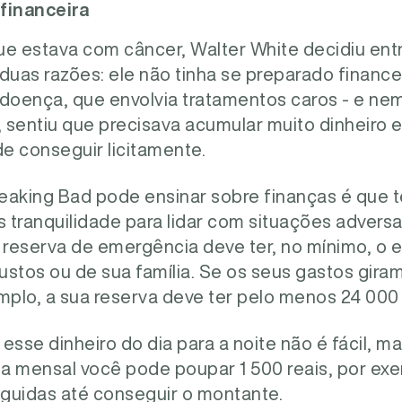
financeira
ue estava com câncer, Walter White decidiu ent
r duas razões: ele não tinha se preparado finance
doença, que envolvia tratamentos caros - e nem 
so, sentiu que precisava acumular muito dinheir
 de conseguir licitamente.
reaking Bad pode ensinar sobre finanças é que 
s tranquilidade para lidar com situações adversa
serva de emergência deve ter, no mínimo, o eq
stos ou de sua família. Se os seus gastos gira
mplo, a sua reserva deve ter pelo menos 24 000 
 esse dinheiro do dia para a noite não é fácil, m
na mensal você pode poupar 1 500 reais, por exe
guidas até conseguir o montante.