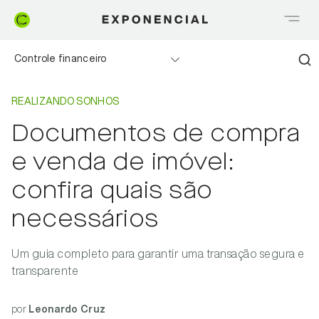
Controle financeiro
Home
Realizando sonhos
Realizando sonhos
REALIZANDO SONHOS
Documentos de compra
Saia do Vermelho
e venda de imóvel:
Me explica Creditas
confira quais são
necessários
Tudo sobre Crédito
Meu negócio
Um guia completo para garantir uma transação segura e
transparente
por
Leonardo Cruz