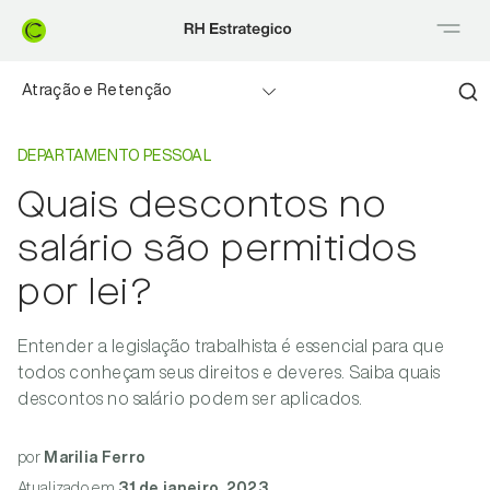
Atração e Retenção
Home
Departamento pessoal
Benefícios flexíveis
DEPARTAMENTO PESSOAL
Quais descontos no
Employer branding
salário são permitidos
Educação financeira
por lei?
Departamento pessoal
Entender a legislação trabalhista é essencial para que
todos conheçam seus direitos e deveres. Saiba quais
Na mídia
descontos no salário podem ser aplicados.
por
Marilia Ferro
Atualizado
em
31 de janeiro, 2023