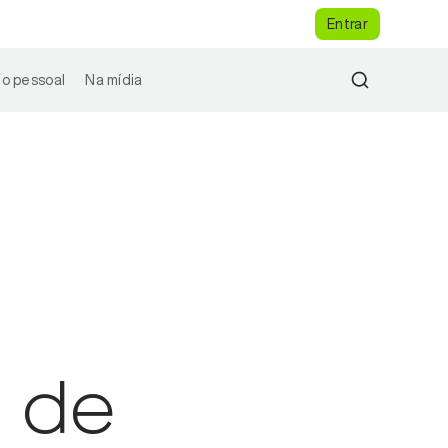
Entrar
o pessoal
Na mídia
s de