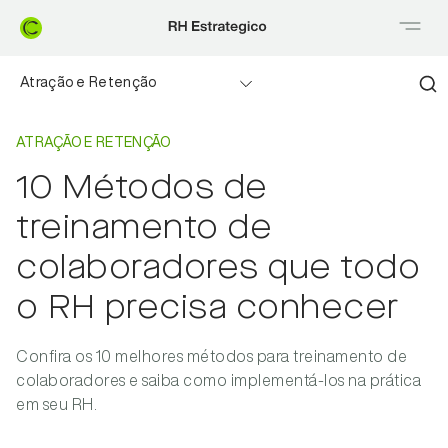
Atração e Retenção
Home
Atração e retenção
Benefícios flexíveis
ATRAÇÃO E RETENÇÃO
10 Métodos de
Employer branding
treinamento de
Educação financeira
colaboradores que todo
o RH precisa conhecer
Departamento pessoal
Na mídia
Confira os 10 melhores métodos para treinamento de
colaboradores e saiba como implementá-los na prática
em seu RH.