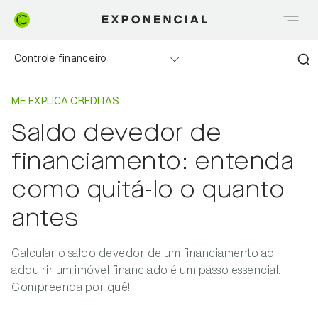
Controle financeiro
Home
Me explica Creditas
Realizando sonhos
ME EXPLICA CREDITAS
Saldo devedor de
Saia do Vermelho
financiamento: entenda
Me explica Creditas
como quitá-lo o quanto
antes
Tudo sobre Crédito
Meu negócio
Calcular o saldo devedor de um financiamento ao
adquirir um imóvel financiado é um passo essencial.
Compreenda por quê!