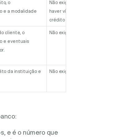
to, o
Não exige garantia real, podendo
A
o e a modalidade
haver vínculo com conta corrente ou
crédito de salário.
o cliente, o
Não exige garantia real.
D
o e eventuais
c
r.
a
c
ito da instituição e
Não exige garantia real.
V
a
c
ão de crédito,
Não exige garantia real.
C
o e análise
p
banco:
os, e é o número que
 instituição
Não exige garantia real.
C