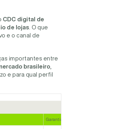
o
CDC digital de
o de lojas
. O que
vo e o canal de
ças importantes entre
mercado brasileiro
,
o e para qual perfil
Garantia exigida
P