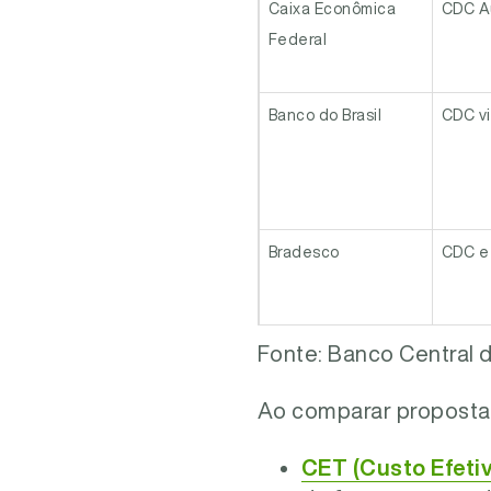
Caixa Econômica
CDC Au
Federal
Banco do Brasil
CDC vi
Bradesco
CDC e 
Fonte: Banco Central do
Bancos digitais e
CDC di
fintechs (ex.: CDC
Ao comparar propostas
100% online)
CET (Custo Efetiv
Crediário de loja
Opera