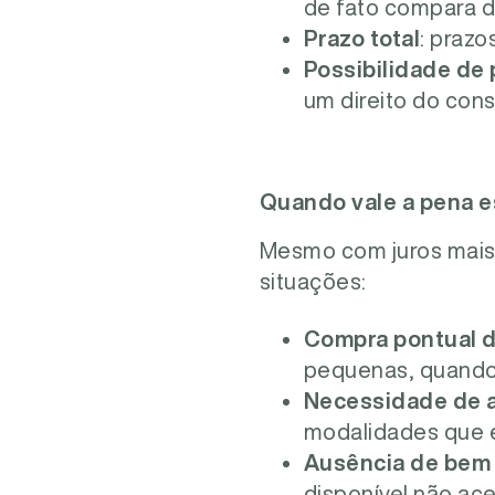
de fato compara d
cartão
Prazo total
: praz
parcei
Possibilidade de 
um direito do con
Quando vale a pena 
Mesmo com juros mais
situações:
Compra pontual d
pequenas, quando o
Necessidade de a
modalidades que 
Ausência de bem 
disponível não ac