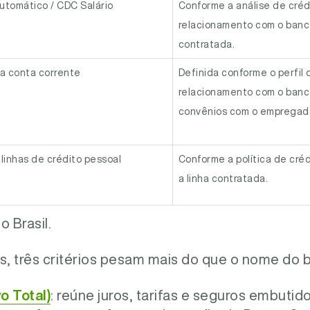
tomático / CDC Salário
Conforme a análise de crédi
relacionamento com o banc
contratada.
a conta corrente
Definida conforme o perfil d
relacionamento com o banc
convênios com o empregado
linhas de crédito pessoal
Conforme a política de créd
a linha contratada.
 Brasil.
gital
Definida conforme a avaliaç
geralmente com contrataçã
, três critérios pesam mais do que o nome do 
totalmente digitais.
o Total)
: reúne juros, tarifas e seguros embutid
ções semelhantes ao CDC (carnê,
Definida pelo lojista ou pela