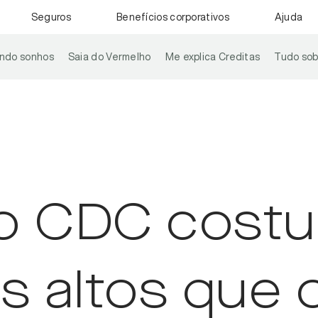
Seguros
Benefícios corporativos
Ajuda
ando sonhos
Saia do Vermelho
Me explica Creditas
Tudo sob
o CDC costu
is altos que 