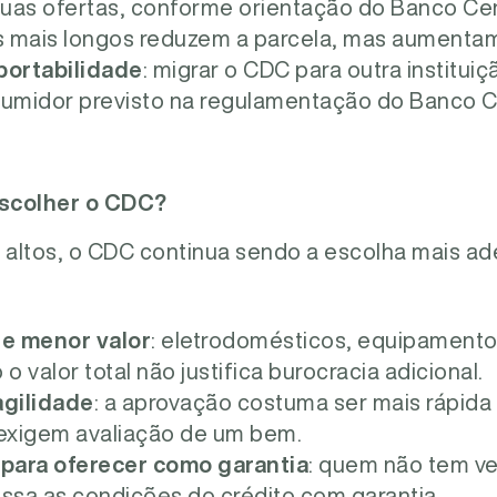
uas ofertas, conforme orientação do Banco Cen
 próprio ou financiamento por
financeira parceira.
os mais longos reduzem a parcela, mas aumentam 
ro financeiro)
portabilidade
: migrar o CDC para outra institu
sumidor previsto na regulamentação do Banco Ce
escolher o CDC?
 altos, o CDC continua sendo a escolha mais 
e menor valor
: eletrodomésticos, equipamento
 valor total não justifica burocracia adicional.
gilidade
: a aprovação costuma ser mais rápid
exigem avaliação de um bem.
para oferecer como garantia
: quem não tem ve
essa as condições do crédito com garantia.