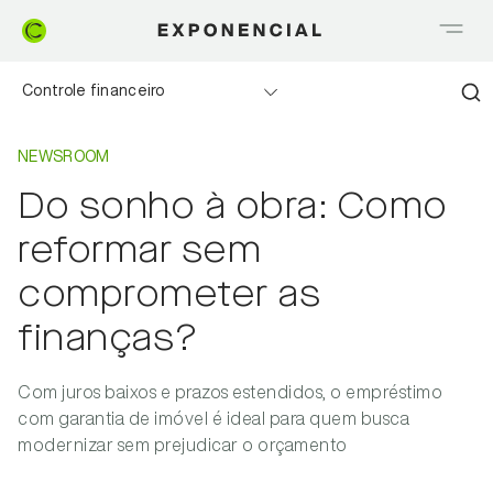
Controle financeiro
Home
Newsroom
Realizando sonhos
NEWSROOM
Do sonho à obra: Como
Saia do Vermelho
reformar sem
Me explica Creditas
comprometer as
finanças?
Tudo sobre Crédito
Meu negócio
Com juros baixos e prazos estendidos, o empréstimo
com garantia de imóvel é ideal para quem busca
modernizar sem prejudicar o orçamento