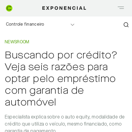
Controle financeiro
Home
Newsroom
Realizando sonhos
NEWSROOM
Buscando por crédito?
Saia do Vermelho
Veja seis razões para
Me explica Creditas
optar pelo empréstimo
com garantia de
Tudo sobre Crédito
automóvel
Meu negócio
Especialista explica sobre o auto equity, modalidade de
crédito que utiliza o veículo, mesmo financiado, como
garantia de pagamento