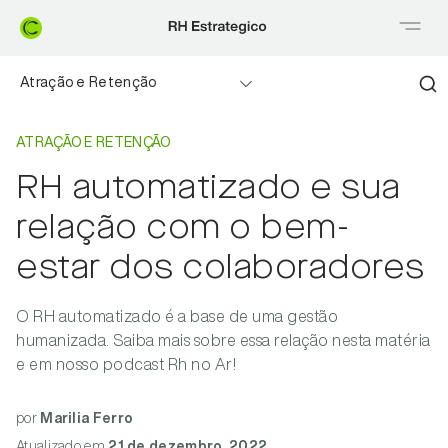
Atração e Retenção
Home
Atração e retenção
Benefícios flexíveis
ATRAÇÃO E RETENÇÃO
RH automatizado e sua
Employer branding
relação com o bem-
Educação financeira
estar dos colaboradores
Departamento pessoal
O RH automatizado é a base de uma gestão
humanizada. Saiba mais sobre essa relação nesta matéria
Na mídia
e em nosso podcast Rh no Ar!
por
Marilia Ferro
Atualizado
em
21 de dezembro, 2022