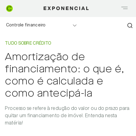
Controle financeiro
Home
Tudo sobre Crédito
Realizando sonhos
TUDO SOBRE CRÉDITO
Amortização de
Saia do Vermelho
financiamento: o que é,
Me explica Creditas
como é calculada e
como antecipá-la
Tudo sobre Crédito
Meu negócio
Processo se refere à redução do valor ou do prazo para
quitar um financiamento de imóvel. Entenda nesta
matéria!