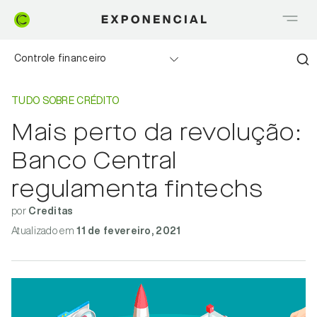
Controle financeiro
Home
Tudo sobre Crédito
Realizando sonhos
TUDO SOBRE CRÉDITO
Mais perto da revolução:
Saia do Vermelho
Banco Central
Me explica Creditas
regulamenta fintechs
por
Tudo sobre Crédito
Creditas
Atualizado
em
11 de fevereiro, 2021
Meu negócio